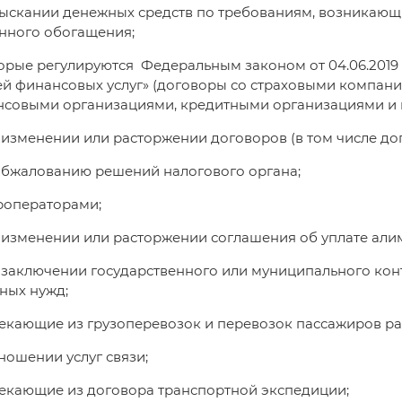
зыскании денежных средств по требованиям, возникающи
нного обогащения;
торые регулируются Федеральным законом от 04.06.201
й финансовых услуг» (договоры со страховыми компания
совыми организациями, кредитными организациями и п
 изменении или расторжении договоров (в том числе до
обжалованию решений налогового органа;
уроператорами;
 изменении или расторжении соглашения об уплате али
 заключении государственного или муниципального конт
ных нужд;
текающие из грузоперевозок и перевозок пассажиров р
тношении услуг связи;
текающие из договора транспортной экспедиции;