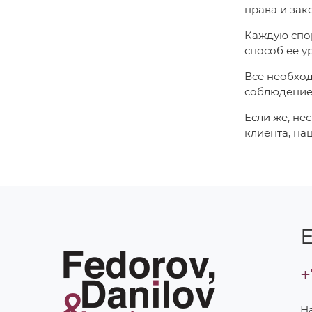
права и зак
Каждую спо
способ ее у
Все необход
соблюдение
Если же, не
клиента, на
Е
+
Н