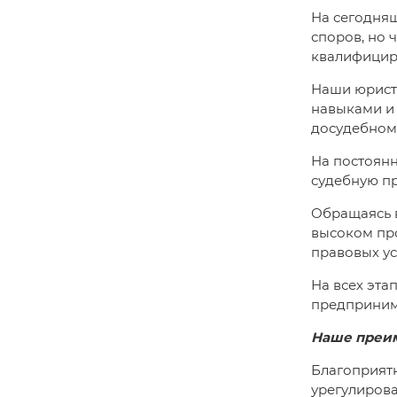
На сегодняш
споров, но 
квалифицир
Наши юрист
навыками и 
досудебном
На постоян
судебную п
Обращаясь в
высоком пр
правовых ус
На всех эта
предприним
Наше преи
Благоприятн
урегулирова