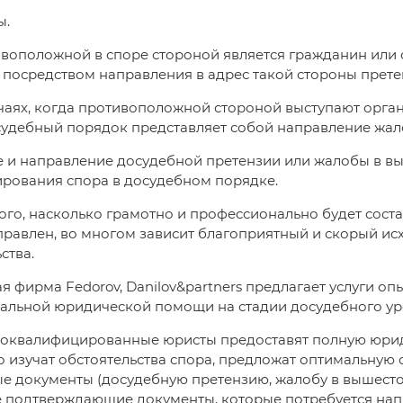
ы.
воположной в споре стороной является гражданин или 
 посредством направления в адрес такой стороны прете
учаях, когда противоположной стороной выступают орга
судебный порядок представляет собой направление жал
е и направление досудебной претензии или жалобы в в
ирования спора в досудебном порядке.
ого, насколько грамотно и профессионально будет соста
правлен, во многом зависит благоприятный и скорый ис
ства.
 фирма Fedorov, Danilov&partners предлагает услуги о
альной юридической помощи на стадии досудебного ур
оквалифицированные юристы предоставят полную юриди
 изучат обстоятельства спора, предложат оптимальную с
е документы (досудебную претензию, жалобу в вышесто
е подтверждающие документы, которые потребуется нап