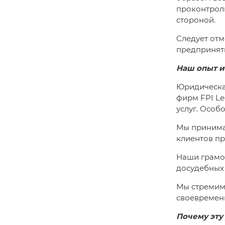
проконтроли
стороной.
Следует отм
предпринят
Наш опыт и
Юридическая
фирм FPI Le
услуг. Особ
Мы принима
клиентов пр
Наши грамо
досудебных
Мы стремим
своевременн
Почему эту 