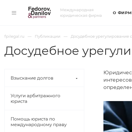
Международная
О ФИРМ
юридическая фирма
fpilegal.ru
Публикации
Досудебное урегулирование 
Досудебное урегул
Юридическ
Взыскание долгов
интересов.
определен
Услуги арбитражного
юриста
Помощь юриста по
международному праву