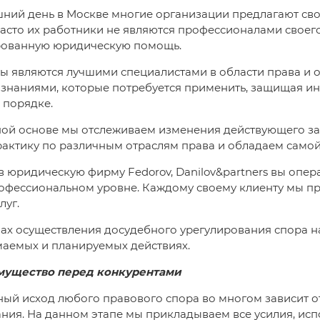
ний день в Москве многие организации предлагают сво
часто их работники не являются профессионалами своего
ованную юридическую помощь.
ы являются лучшими специалистами в области права 
знаниями, которые потребуется применить, защищая ин
 порядке.
ной основе мы отслеживаем изменения действующего за
рактику по различным отраслям права и обладаем само
 юридическую фирму Fedorov, Danilov&partners вы оп
офессиональном уровне. Каждому своему клиенту мы пр
луг.
пах осуществления досудебного урегулирования спора 
аемых и планируемых действиях.
мущество перед конкурентами
ый исход любого правового спора во многом зависит о
ния. На данном этапе мы прикладываем все усилия, испо