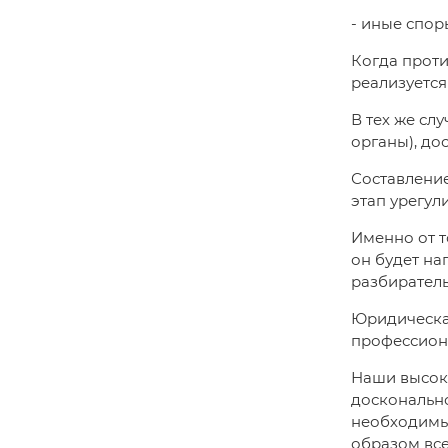
- иные спор
Когда проти
реализуется
В тех же сл
органы), до
Составлени
этап урегул
Именно от т
он будет на
разбиратель
Юридическая
профессион
Наши высок
досконально
необходимы
образом вс