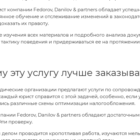
т компании Fedorov, Danilov & partners обладает успеш
янное обучение и отслеживание изменений в законодат
доказать их правоту.
е изучения всех материалов и подробного анализа док
тактику поведения и придерживаться ее на протяжении 
у эту услугу лучше заказыва
дические организации предлагают услуги по сопровожд
каждый юрист справится с этой задачей, особенно, есл
лись различные схемы оптимизации налогообложения.
ании Fedorov, Danilov & partners обладают достаточны
ти проверку.
делом проводится кропотливая работа, изучаются мель