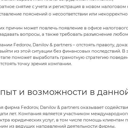
атное снятие с учета и регистрация в новом налоговом
тавление пояснений о несоответствии или некорректно
их причин может повлечь появление в офисе налогового
задавать вопросы, а также требовать разъяснение любом
ании Fedorov, Danilov & partners – отстоять правоту, до
ыйти из этой ситуации без финансовых последствий. В
тапе поможет выработать грамотную стратегию поведе
тстоять точку зрения компании.
пыт и возможности в данной
 фирма Fedorov, Danilov & partners оказывает содейст
цати лет. Компания является участником международно
ктра юридических услуг, в том числе помощь клиентам
ним из ведущих направлений деятельности фирмы.