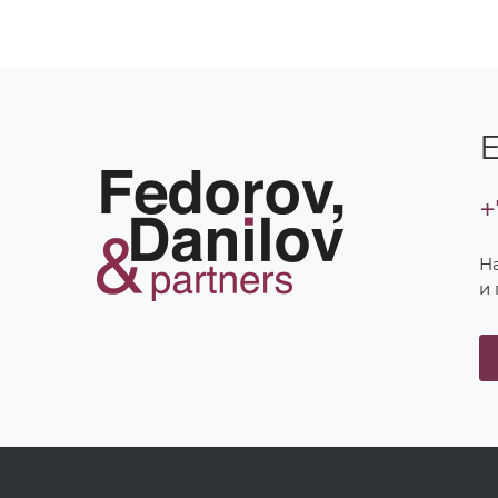
Е
+
Н
и