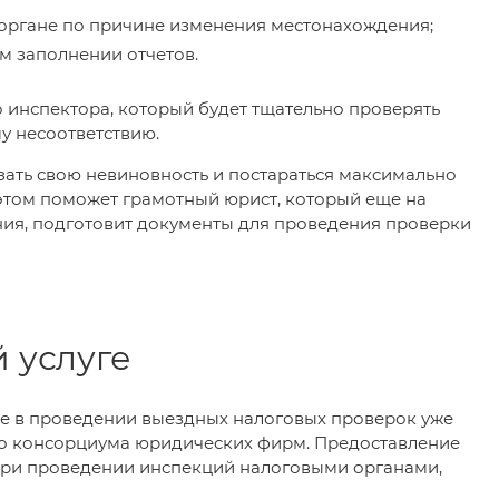
 органе по причине изменения местонахождения;
м заполнении отчетов.
 инспектора, который будет тщательно проверять
у несоответствию.
казать свою невиновность и постараться максимально
 этом поможет грамотный юрист, который еще на
ния, подготовит документы для проведения проверки
 услуге
вие в проведении выездных налоговых проверок уже
го консорциума юридических фирм. Предоставление
 при проведении инспекций налоговыми органами,