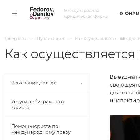
Международная
О ФИРМ
юридическая фирма
fpilegal.ru
Публикации
Как осуществляется выездная
Как осуществляется
Выездная 
Взыскание долгов
свою деят
деятельно
инспектиро
Услуги арбитражного
юриста
Помощь юриста по
международному праву