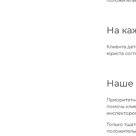
положительн
На ка
Клиента дет
юриста согл
Наше 
Приоритетна
помочь клие
инспекторо
Только тщат
положительн