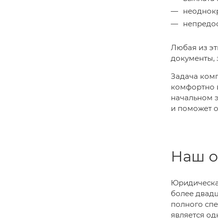
неоднокр
непредос
Любая из эт
документы, 
Задача комп
комфортно в
начальном э
и поможет о
Наш о
Юридическая
более двад
полного спе
является од