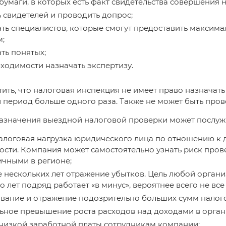
бумаги, в которых есть факт свидетельства совершения
 свидетелей и проводить допрос;
ть специалистов, которые смогут предоставить максим
;
ть понятых;
ходимости назначать экспертизу.
ить, что налоговая инспекция не имеет право назначать
период больше одного раза. Также не может быть прове
азначения выездной налоговой проверки может послуж
алоговая нагрузка юридического лица по отношению к
ости. Компания может самостоятельно узнать риск пров
ичными в регионе;
е нескольких лет отражение убытков. Цель любой орган
о лет подряд работает «в минус», вероятнее всего не вс
вание и отражение подозрительно больших сумм налог
ьное превышение роста расходов над доходами в орган
низкой заработной платы сотрудникам компании;