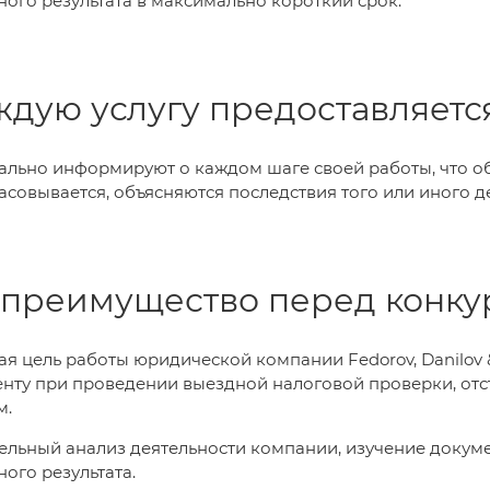
ого результата в максимально короткий срок.
ждую услугу предоставляется
ально информируют о каждом шаге своей работы, что о
асовывается, объясняются последствия того или иного д
преимущество перед конку
я цель работы юридической компании Fedorov, Danilov &
нту при проведении выездной налоговой проверки, отс
м.
ельный анализ деятельности компании, изучение докум
ого результата.