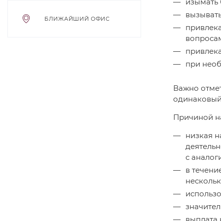
изымать 
вызывать
БЛИЖАЙШИЙ ОФИС
привлека
вопросам
привлека
при необ
Важно отмет
одинаковый 
Причиной н
низкая н
деятельн
с аналог
в течени
нескольк
использо
значител
выплата 