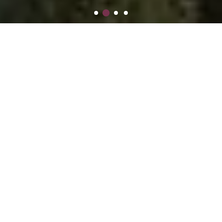
Результат
В 2019 году выиграли в судах 94% дел в России
Опыт
Работаем более 20 лет на рынке юридических
услуг
Эксперты
Интегрированные международные команды в
России и зарубежом
Комплексный подход
Оказываем всестороннюю юридическую
поддержку клиентам