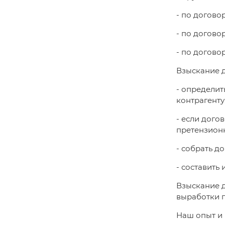
- по догово
- по догово
- по догово
Взыскание д
- определит
контрагенту
- если дого
претензион
- собрать д
- составить
Взыскание д
выработки 
Наш опыт и 