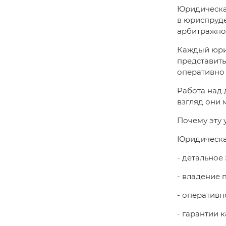
Юридическая
в юриспруде
арбитражно
Каждый юрис
представить
оперативно 
Работа над 
взгляд они 
Почему эту у
Юридическая
- детальное
- владение 
- оперативн
- гарантии 