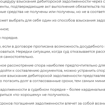
оцедуру взыскания дебиторской задолженности через суд
енты, подтверждающие акт выполнения обязательств по
ые средства не получены или получены, но не в соотве
жет выбрать для себя один из способов взыскания зад
нное;
м порядке.
е, если в договоре прописана возможность досудебног
оваться. Нередки ситуации, когда суд отказывается рас
я самостоятельно.
ое рассмотрение спора наиболее предпочтительно для
дойти к составлению документов, можно устранить спор
ное взыскание дебиторской задолженности представля
 погасить долг в согласованные сроки, тем самым мин
адолженности в судебном порядке – более кардинальная 
риться «по-хорошему» не получилось.
сроков погашения задолженности влечет за собой возн