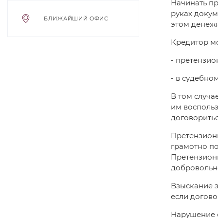
Начинать пр
руках докум
БЛИЖАЙШИЙ ОФИС
этом денежн
Кредитор мо
- претензио
- в судебно
В том случа
им воспольз
договоритьс
Претензионн
грамотно по
Претензион
добровольно
Взыскание з
если догово
Нарушение 