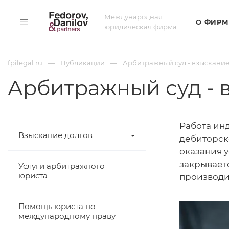
Международная
О ФИРМ
юридическая фирма
fpilegal.ru
Публикации
Арбитражный суд - взыскани
Арбитражный суд - 
Работа ин
Взыскание долгов
дебиторск
оказания у
закрывает
Услуги арбитражного
юриста
производи
Помощь юриста по
международному праву