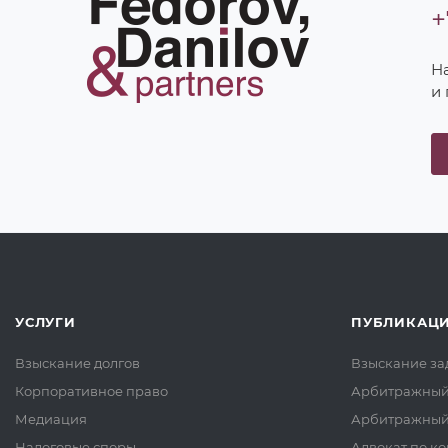
+
Н
и
УСЛУГИ
ПУБЛИКАЦ
Взыскание долгов
Взыскание за
Корпоративное право
Арбитражный
Медиация
Арбитражный 
Налоговые споры
Адвокат по к