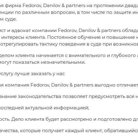
 фирма Fedorov, Danilov & partners на протяжении двад
нции по различным вопросам, в том числе по защите и
м суде.
т и адвокат компании Fedorov, Danilov & partners обла
 интересы клиента. Постоянное обучение и повышение
отрегулировать тактику поведения в суде при возникн
делом клиента начинается с внимательного и глубокого 
могут показаться незначительными.
слугу лучше заказать у нас
 компания Fedorov, Danilov & partners выгодно отличает
 знание законодательства позволяет предусмотреть все
последней актуальной информацией;
ость. Дело клиента будет рассмотрено и подготовлено д
качества, которые получает каждый клиент, обративший