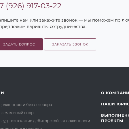
7 (926) 917-03-22
апишите нам или закажите звонок — мы поможем по л
 предложим варианты сотрудничества.
ЗАДАТЬ ВОПРОС
ЗАКАЗАТЬ ЗВОНОК
ИИ
О КОМПАН
НАШИ ЮРИ
долженности без договора
 земельный спор
ВЫПОЛНЕН
суд - взыскание дебиторской задолженности
ПРОЕКТЫ
орпоративным спорам