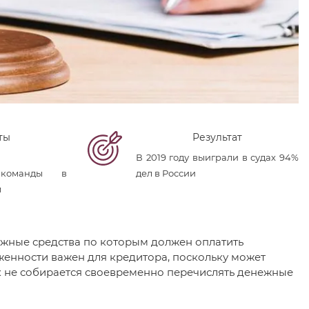
ты
Результат
В 2019 году выиграли в судах 94%
 команды в
дел в России
м
ежные средства по которым должен оплатить
женности важен для кредитора, поскольку может
ик не собирается своевременно перечислять денежные