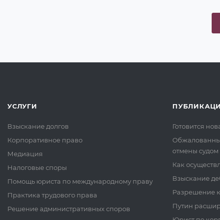
УСЛУГИ
ПУБЛИКАЦ
Взыскание долгов
Готовится но
Корпоративное право
Обжалованные
отмены судом
Медиация
Как осуществ
Налоговые споры
Взыскание де
Помощь юриста по международному праву
Разрешение к
Практика трудового права
Путин расшир
Решение административных споров
Юрист по кор