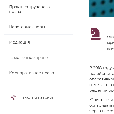
Практика трудового
права
Налоговые споры
Ок
Медиация
юр
кли
Таможенное право
В 2018 году
Корпоративное право
недействит
оперативног
отмечают в 
решений орг
ЗАКАЗАТЬ ЗВОНОК
Юристы счит
оспаривать 
через неско