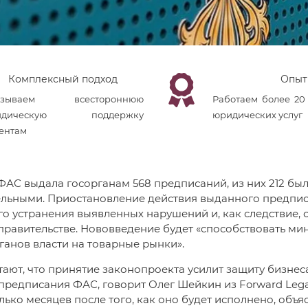
Комплексный подход
Опыт
азываем всестороннюю
Работаем более 20
идическую поддержку
юридических услуг
ентам
 ФАС выдала госорганам 568 предписаний, из них 212 б
ельными. Приостановление действия выданного предпис
о устранения выявленных нарушений и, как следствие,
правительстве. Нововведение будет «способствовать м
анов власти на товарные рынки».
ают, что принятие законопроекта усилит защиту бизнеса
предписания ФАС, говорит Олег Шейкин из Forward Leg
лько месяцев после того, как оно будет исполнено, объя