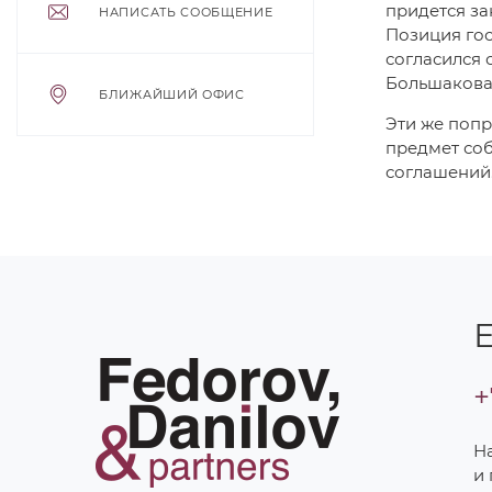
придется за
НАПИСАТЬ СООБЩЕНИЕ
Позиция гос
согласился 
Большакова
БЛИЖАЙШИЙ ОФИС
Эти же поп
предмет со
соглашений
Е
+
Н
и