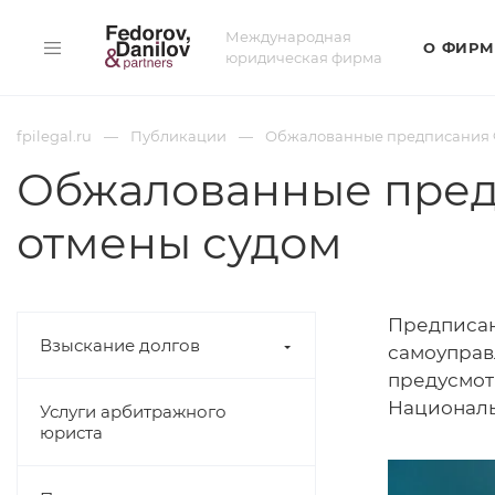
Международная
О ФИРМ
юридическая фирма
fpilegal.ru
Публикации
Обжалованные предписания Ф
Обжалованные предп
отмены судом
Предписан
Взыскание долгов
самоуправ
предусмот
Националь
Услуги арбитражного
юриста