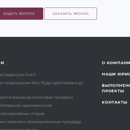
ЗАДАТЬ ВОПРОС
ЗАКАЗАТЬ ЗВОНОК
ИИ
О КОМПАН
НАШИ ЮРИ
вая редакция КоАП
 предписания ФАС будут действовать до
ВЫПОЛНЕН
ПРОЕКТЫ
ляется выездная налоговая проверка
КОНТАКТЫ
биторской задолженности
орпоративных споров
ил перечень примирительных процедур
поративному праву